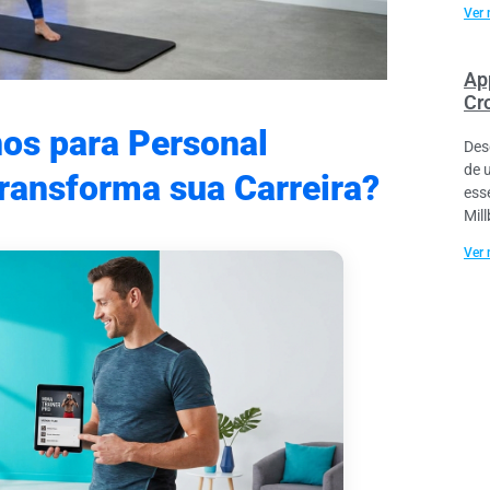
Ver 
Ap
Cr
nos para Personal
Des
de 
ransforma sua Carreira?
ess
Mil
Ver 