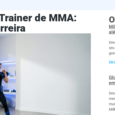
 Trainer de MMA:
O
rreira
Mil
al
Des
seu
ges
Ver 
Gl
em
Des
med
mui
Mil