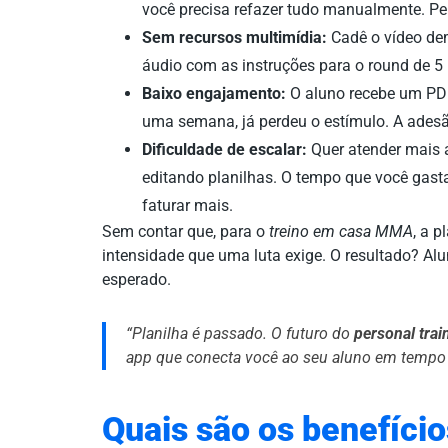
você precisa refazer tudo manualmente. Pe
Sem recursos multimídia:
Cadê o vídeo dem
áudio com as instruções para o round de 5
Baixo engajamento:
O aluno recebe um PDF
uma semana, já perdeu o estímulo. A adesão
Dificuldade de escalar:
Quer atender mais a
editando planilhas. O tempo que você gasta
faturar mais.
Sem contar que, para o
treino em casa MMA
, a p
intensidade que uma luta exige. O resultado? Al
esperado.
“Planilha é passado. O futuro do
personal tra
app que conecta você ao seu aluno em tempo r
Quais são os benefíci