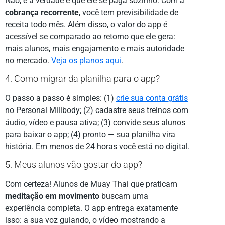
Não, e a verdade é que ele se paga sozinho. Com a
cobrança recorrente
, você tem previsibilidade de
receita todo mês. Além disso, o valor do app é
acessível se comparado ao retorno que ele gera:
mais alunos, mais engajamento e mais autoridade
no mercado.
Veja os planos aqui
.
4. Como migrar da planilha para o app?
O passo a passo é simples: (1)
crie sua conta grátis
no Personal Millbody; (2) cadastre seus treinos com
áudio, vídeo e pausa ativa; (3) convide seus alunos
para baixar o app; (4) pronto — sua planilha vira
história. Em menos de 24 horas você está no digital.
5. Meus alunos vão gostar do app?
Com certeza! Alunos de Muay Thai que praticam
meditação em movimento
buscam uma
experiência completa. O app entrega exatamente
isso: a sua voz guiando, o vídeo mostrando a