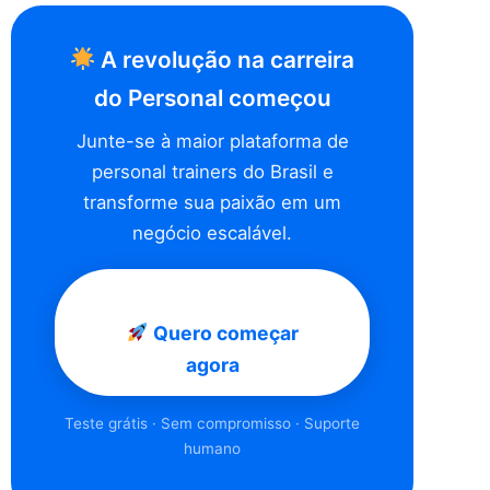
A revolução na carreira
do Personal começou
Junte-se à maior plataforma de
personal trainers do Brasil e
transforme sua paixão em um
negócio escalável.
Quero começar
agora
Teste grátis · Sem compromisso · Suporte
humano