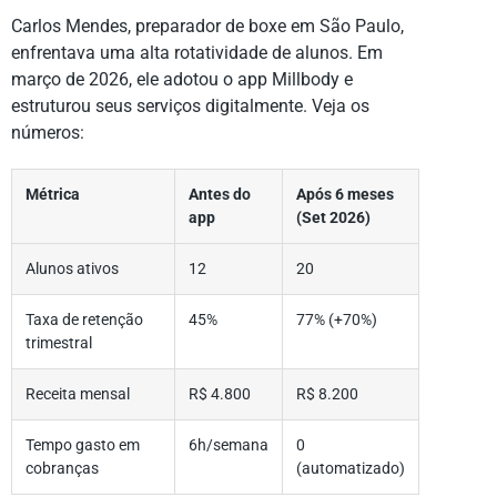
Carlos Mendes, preparador de boxe em São Paulo,
enfrentava uma alta rotatividade de alunos. Em
março de 2026, ele adotou o app Millbody e
estruturou seus serviços digitalmente. Veja os
números:
Métrica
Antes do
Após 6 meses
app
(Set 2026)
Alunos ativos
12
20
Taxa de retenção
45%
77% (+70%)
trimestral
Receita mensal
R$ 4.800
R$ 8.200
Tempo gasto em
6h/semana
0
cobranças
(automatizado)