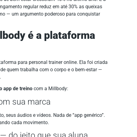
ongamento regular reduz em até 30% as queixas
smo — um argumento poderoso para conquistar
lbody é a plataforma
orma para personal trainer online. Ela foi criada
 de quem trabalha com o corpo e o bem‑estar —
.
o app de treino
com a Millbody:
com sua marca
o, seus áudios e vídeos. Nada de “app genérico”.
uiando cada movimento.
 — do jeito que sua aluna