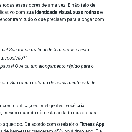
e todas essas dores de uma vez. E não falo de
licativo com
sua identidade visual
,
suas rotinas
e
 encontram tudo o que precisam para alongar com
dia! Sua rotina matinal de 5 minutos já está
 disposição?”
 pausa! Que tal um alongamento rápido para o
o dia. Sua rotina noturna de relaxamento está te
r
com notificações inteligentes: você
cria
s, mesmo quando não está ao lado das alunas.
ão aquecido. De acordo com o relatório
Fitness App
 de bem-estar cresceram 45% no último ano. E a