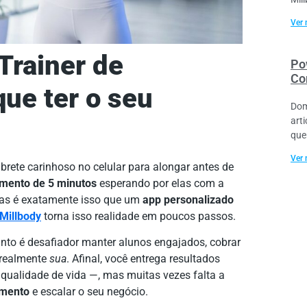
Ver 
Trainer de
Po
Co
ue ter o seu
Dom
art
que
Ver 
rete carinhoso no celular para alongar antes de
amento de 5 minutos
esperando por elas com a
as é exatamente isso que um
app personalizado
Millbody
torna isso realidade em poucos passos.
anto é desafiador manter alunos engajados, cobrar
 realmente
sua
. Afinal, você entrega resultados
s qualidade de vida —, mas muitas vezes falta a
amento
e escalar o seu negócio.