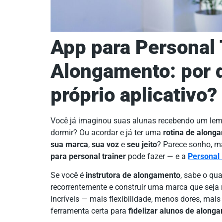
App para Personal 
Alongamento: por q
próprio aplicativo?
Você já imaginou suas alunas recebendo um lemb
dormir? Ou acordar e já ter uma
rotina de along
sua marca
,
sua voz
e
seu jeito
? Parece sonho, m
para personal trainer
pode fazer — e a
Personal 
Se você é
instrutora de alongamento
, sabe o qu
recorrentemente e construir uma marca que seja
incríveis — mais flexibilidade, menos dores, mai
ferramenta certa para
fidelizar alunos de along