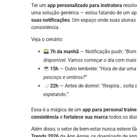
Ter um
app personalizado para instrutora
resolv
uma solução genérica — estou falando de um ap
suas notificações
. Um espaço onde suas alunas
consistência.
Veja o cenário:
7h da manhã
— Notificação push:
“Bom 
disponível. Vamos começar o dia com mais
15h
— Outro lembrete:
“Hora de dar uma
pescoço e ombros?”
22h
— Antes de dormir:
“Respira… solta 
esperando.”
Essa é a mágica de um
app para personal traine
consistência
e
fortalece sua marca
todos os dia
Além disso, o setor de bem-estar nunca esteve t
Trends 2026
da App Annie, os downloads de apps