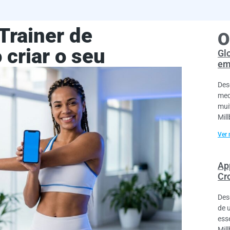
Trainer de
O
criar o seu
Gl
em
Des
med
mui
Mil
Ver 
Ap
Cr
Des
de 
ess
Mil