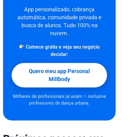
App personalizado, cobrança
automática, comunidade privada e
busca de alunos. Tudo 100% na
nuvem.
Comece grátis e veja seu negócio
decolar:
Quero meu app Personal
Millbody
Milhares de profissionais já usam — inclusive
professores de dança urbana.