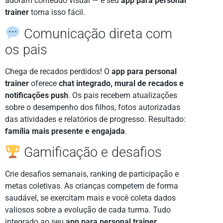
adoram conteúdo visual — e seu
app para personal
trainer
torna isso fácil.
Comunicação direta com
os pais
Chega de recados perdidos! O
app para personal
trainer
oferece
chat integrado, mural de recados e
notificações push
. Os pais recebem atualizações
sobre o desempenho dos filhos, fotos autorizadas
das atividades e relatórios de progresso. Resultado:
família mais presente e engajada
.
Gamificação e desafios
Crie desafios semanais, ranking de participação e
metas coletivas. As crianças competem de forma
saudável, se exercitam mais e você coleta dados
valiosos sobre a evolução de cada turma. Tudo
integrado ao seu
app para personal trainer
.