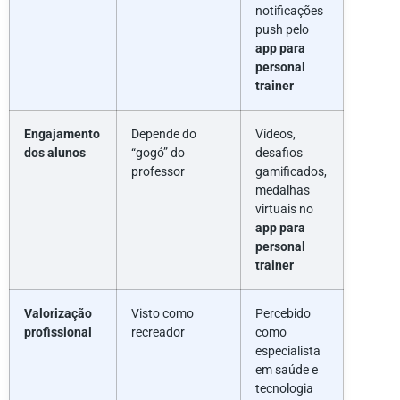
notificações
push pelo
app para
personal
trainer
Engajamento
Depende do
Vídeos,
dos alunos
“gogó” do
desafios
professor
gamificados,
medalhas
virtuais no
app para
personal
trainer
Valorização
Visto como
Percebido
profissional
recreador
como
especialista
em saúde e
tecnologia