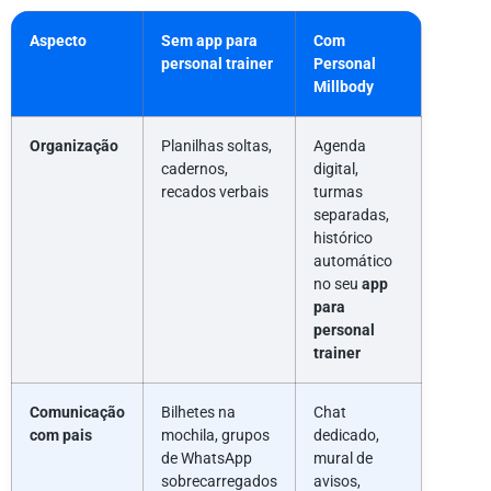
Aspecto
Sem app para
Com
personal trainer
Personal
Millbody
Organização
Planilhas soltas,
Agenda
cadernos,
digital,
recados verbais
turmas
separadas,
histórico
automático
no seu
app
para
personal
trainer
Comunicação
Bilhetes na
Chat
com pais
mochila, grupos
dedicado,
de WhatsApp
mural de
sobrecarregados
avisos,