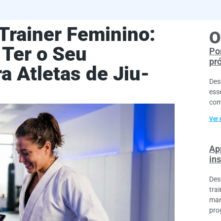
Trainer Feminino:
O
 Ter o Seu
Por
pr
a Atletas de Jiu-
Des
ess
com
Ver 
Ap
ins
Des
tra
mar
pro