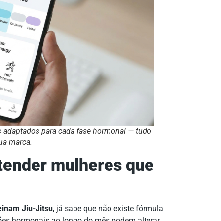
s adaptados para cada fase hormonal — tudo
ua marca.
atender mulheres que
einam Jiu-Jitsu
, já sabe que não existe fórmula
ações hormonais ao longo do mês podem alterar