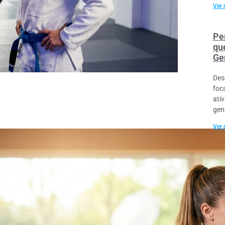
Ver 
Pe
qu
Ge
Des
foc
ati
gen
Ver 