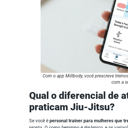
Com o app Millbody, você prescreve treino
com a s
Qual o diferencial de 
praticam Jiu-Jitsu?
Se você é
personal trainer para mulheres que tr
pronta. O corpo feminino é dinâmico, e as vari