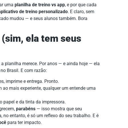
usar uma
planilha de treino vs app
, e por que cada
aplicativo de treino personalizado
. E claro, sem
ercado mudou — e seus alunos também. Bora
 (sim, ela tem seus
 a planilha merece. Por anos — e ainda hoje — ela
no Brasil. E com razão:
es, imprime e entrega. Pronto.
 ao mais experiente, qualquer um entende uma
 papel e da tinta da impressora.
agrecem,
parabéns
— isso mostra que seu
, no entanto, é só um reflexo do seu trabalho. E é
ocê
para ter impacto.