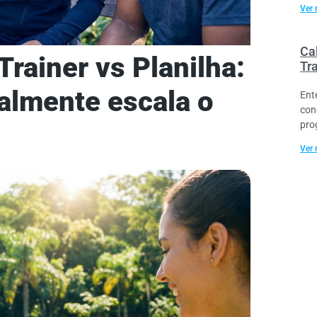
Ver 
Cal
rainer vs Planilha:
Tr
almente escala o
Ent
con
pro
Ver 