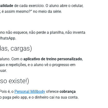
ualidade
de cada exercício. O aluno abre o celular,
r, é assim mesmo?” no meio da série.
uno não esquece, não perde a planilha, não inventa
 WhatsApp.
das, cargas)
o aluno. Com o
aplicativo de treino personalizado
,
gas e repetições, e o aluno vê o progresso em
uar.
so existe!)
Pois é, o
Personal Millbody
oferece
cobrança
o paga pelo app, e o dinheiro cai na sua conta.