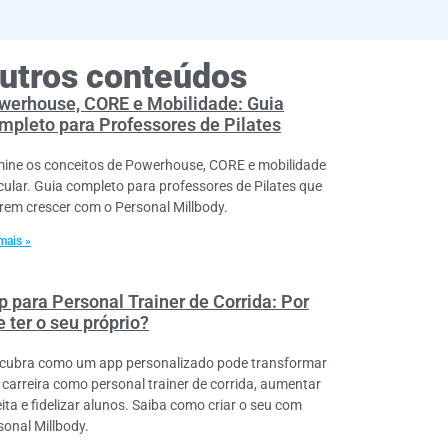
utros conteúdos
werhouse, CORE e Mobilidade: Guia
mpleto para Professores de Pilates
ine os conceitos de Powerhouse, CORE e mobilidade
icular. Guia completo para professores de Pilates que
rem crescer com o Personal Millbody.
mais »
p para Personal Trainer de Corrida: Por
 ter o seu próprio?
cubra como um app personalizado pode transformar
 carreira como personal trainer de corrida, aumentar
eita e fidelizar alunos. Saiba como criar o seu com
sonal Millbody.