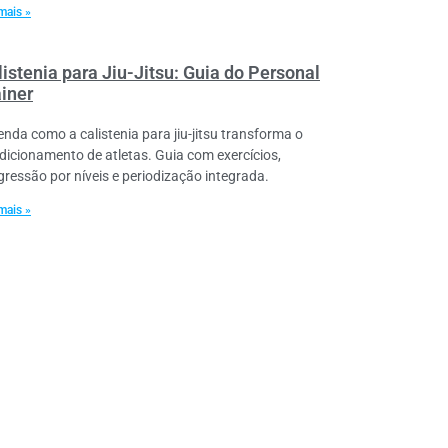
mais »
istenia para Jiu-Jitsu: Guia do Personal
ainer
enda como a calistenia para jiu-jitsu transforma o
dicionamento de atletas. Guia com exercícios,
gressão por níveis e periodização integrada.
mais »