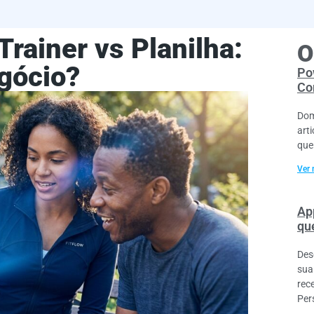
rainer vs Planilha:
O
gócio?
Po
Co
Dom
art
que
Ver 
Ap
que
Des
sua
rec
Per