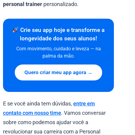
personal trainer
personalizado.
Crie seu app hoje e transforme a
longevidade dos seus alunos!
Com movimento, cuidado e leveza — na
palma da mão.
Quero criar meu app agora →
E se você ainda tem dúvidas,
entre em
contato com nosso time
. Vamos conversar
sobre como podemos ajudar você a
revolucionar sua carreira com a Personal