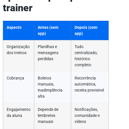
trainer
Aspecto
Antes (sem
Depois (com
app)
app)
Organização
Planilhas e
Tudo
dos treinos
mensagens
centralizado,
perdidas
histórico
completo
Cobrança
Boletos
Recorrência
manuais,
automática,
inadimplência
receita previsível
alta
Engajamento
Depende de
Notificações,
da aluna
lembretes
comunidade e
manuais
vídeos