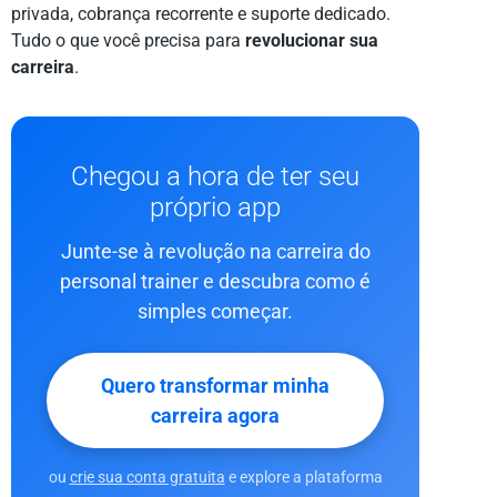
privada, cobrança recorrente e suporte dedicado.
Tudo o que você precisa para
revolucionar sua
carreira
.
Chegou a hora de ter seu
próprio app
Junte-se à revolução na carreira do
personal trainer e descubra como é
simples começar.
Quero transformar minha
carreira agora
ou
crie sua conta gratuita
e explore a plataforma