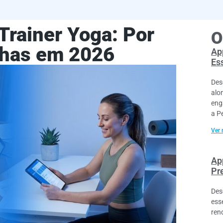
Trainer Yoga: Por
O
lhas em 2026
Ap
Es
Des
alo
eng
a P
Ver 
Ap
Pr
Des
ess
ren