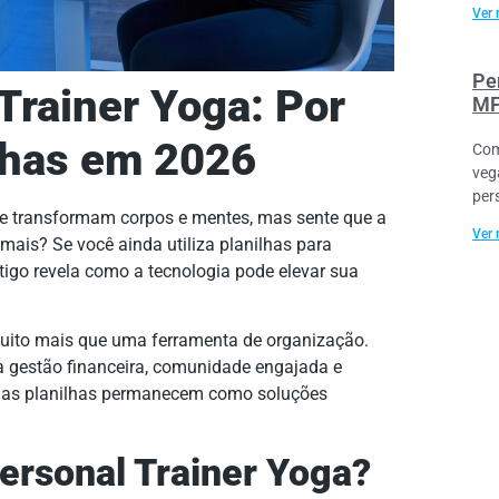
Ver 
Pe
Trainer Yoga: Por
MF
lhas em 2026
Com
veg
per
que transformam corpos e mentes, mas sente que a
Ver 
ais? Se você ainda utiliza planilhas para
tigo revela como a tecnologia pode elevar sua
uito mais que uma ferramenta de organização.
a gestão financeira, comunidade engajada e
o, as planilhas permanecem como soluções
ersonal Trainer Yoga?