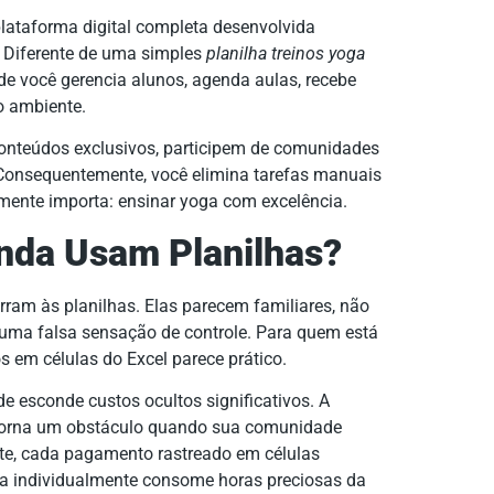
plataforma digital completa desenvolvida
. Diferente de uma simples
planilha treinos yoga
e você gerencia alunos, agenda aulas, recebe
 ambiente.
onteúdos exclusivos, participem de comunidades
onsequentemente, você elimina tarefas manuais
lmente importa: ensinar yoga com excelência.
inda Usam Planilhas?
orram às planilhas. Elas parecem familiares, não
 uma falsa sensação de controle. Para quem está
os em células do Excel parece prático.
e esconde custos ocultos significativos. A
e torna um obstáculo quando sua comunidade
e, cada pagamento rastreado em células
da individualmente consome horas preciosas da