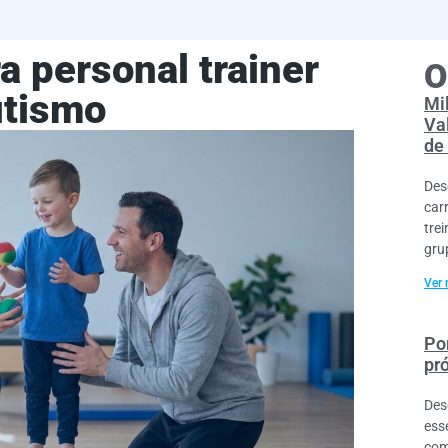
a personal trainer
O
utismo
Mi
Va
de
Des
car
tre
gru
Ver 
Por
pr
Des
ess
com