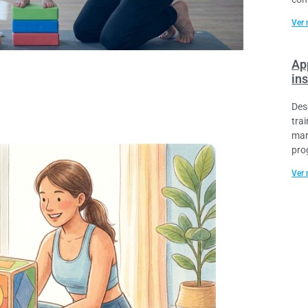
Ver 
Ap
ins
Des
tra
mar
pro
Ver 