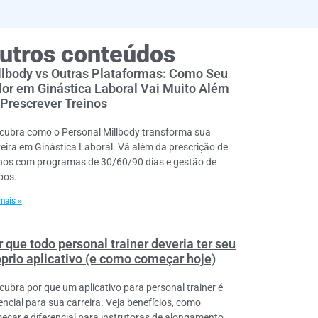
utros conteúdos
llbody vs Outras Plataformas: Como Seu
lor em Ginástica Laboral Vai Muito Além
 Prescrever Treinos
cubra como o Personal Millbody transforma sua
reira em Ginástica Laboral. Vá além da prescrição de
inos com programas de 30/60/90 dias e gestão de
pos.
mais »
 que todo personal trainer deveria ter seu
óprio aplicativo (e como começar hoje)
cubra por que um aplicativo para personal trainer é
encial para sua carreira. Veja benefícios, como
eçar e diferencial para instrutoras de alongamento.