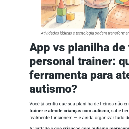
Atividades lúdicas e tecnologia podem transforma
App vs planilha de 
personal trainer: q
ferramenta para at
autismo?
Você já sentiu que sua planilha de treinos não e
trainer e atende crianças com autismo
, sabe be
realmente funcionem — e ainda organizar tudo de
A verdade é que
crianças com autismo merecem 