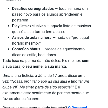
Desafios coreografados
— toda semana um
passo novo para os alunos aprenderem e
postarem
Playlists exclusivas
— aquela lista de músicas
que só a sua turma tem acesso
Avisos de aula na hora
— nada de “prof, qual
horário mesmo?”
Conteúdo bônus
— vídeos de aquecimento,
dicas de estilo, bastidores
Tudo isso na palma da mão deles. E o melhor:
com
a sua cara, o seu nome, a sua marca
.
Uma aluna fictícia, a Júlia de 17 anos, disse uma
vez:
“Nossa, prof, ter o app da sua aula é tipo ter um
clube VIP. Me sinto parte de algo especial.”
E é
exatamente esse sentimento de pertencimento que
faz os alunos ficarem.
Quer criar essa comunidade também?
O Personal