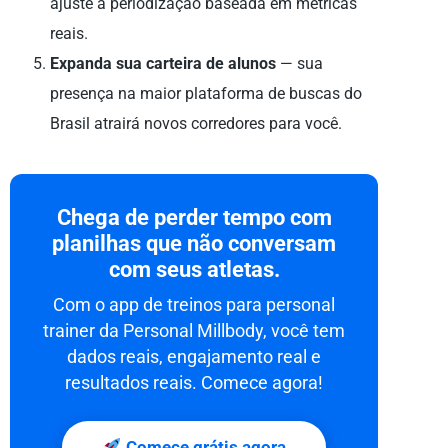
ajuste a periodização baseada em métricas
reais.
Expanda sua carteira de alunos
— sua
presença na maior plataforma de buscas do
Brasil atrairá novos corredores para você.
Chega de perder tempo com
planilhas que não conversam
com seus atletas.
Com o app de treinos para personal
trainer da Personal Millbody, você tem
dados reais, engajamento real e
resultados reais. Comece agora!
Comece grátis agora