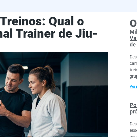
 Treinos: Qual o
O
al Trainer de Jiu-
Mi
Va
de
Des
car
tre
gru
Ver 
Por
pr
Des
ess
com