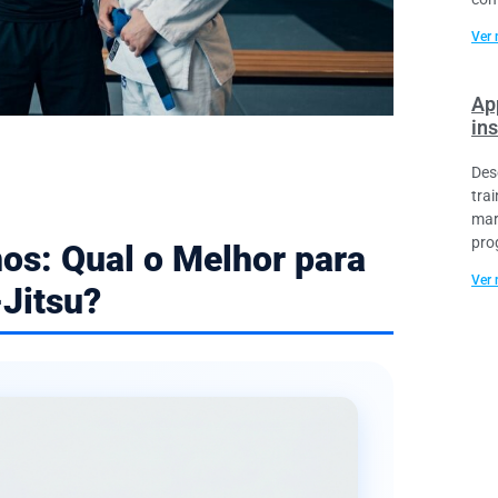
Ver 
Ap
ins
Des
tra
mar
pro
nos: Qual o Melhor para
Ver 
-Jitsu?