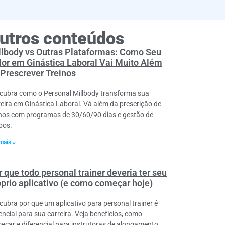
utros conteúdos
llbody vs Outras Plataformas: Como Seu
lor em Ginástica Laboral Vai Muito Além
 Prescrever Treinos
cubra como o Personal Millbody transforma sua
reira em Ginástica Laboral. Vá além da prescrição de
inos com programas de 30/60/90 dias e gestão de
pos.
mais »
 que todo personal trainer deveria ter seu
óprio aplicativo (e como começar hoje)
cubra por que um aplicativo para personal trainer é
encial para sua carreira. Veja benefícios, como
eçar e diferencial para instrutoras de alongamento.