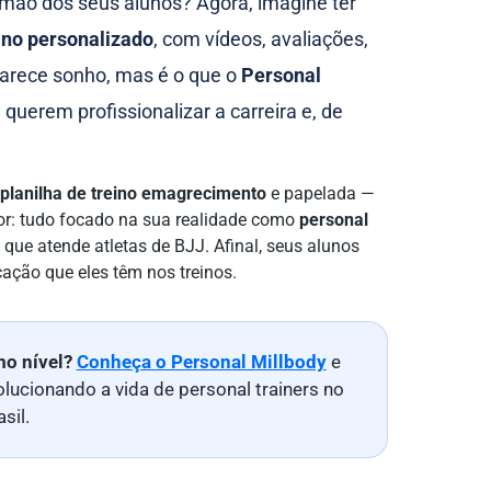
 mão dos seus alunos? Agora, imagine ter
eino personalizado
, com vídeos, avaliações,
Parece sonho, mas é o que o
Personal
querem profissionalizar a carreira e, de
planilha de treino emagrecimento
e papelada —
hor: tudo focado na sua realidade como
personal
ue atende atletas de BJJ. Afinal, seus alunos
ção que eles têm nos treinos.
mo nível?
Conheça o Personal Millbody
e
lucionando a vida de personal trainers no
asil.