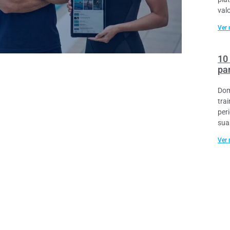
val
Ver 
10
pa
Dom
tra
per
sua
Ver 