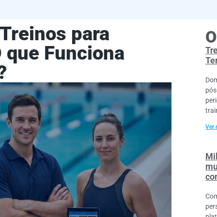
 Treinos para
O
O que Funciona
Tr
Te
?
Dom
pós
per
trai
Ver 
Mil
mu
co
Com
per
pla