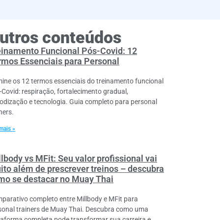
utros conteúdos
einamento Funcional Pós-Covid: 12
rmos Essenciais para Personal
ine os 12 termos essenciais do treinamento funcional
-Covid: respiração, fortalecimento gradual,
iodização e tecnologia. Guia completo para personal
ners.
mais »
lbody vs MFit: Seu valor profissional vai
ito além de prescrever treinos – descubra
mo se destacar no Muay Thai
parativo completo entre Millbody e MFit para
sonal trainers de Muay Thai. Descubra como uma
taforma completa pode transformar sua carreira e