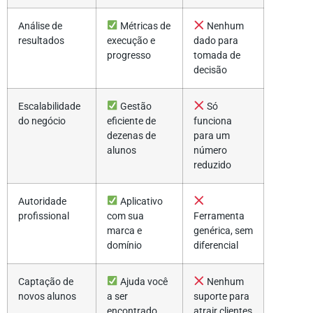
Análise de
Métricas de
Nenhum
resultados
execução e
dado para
progresso
tomada de
decisão
Escalabilidade
Gestão
Só
do negócio
eficiente de
funciona
dezenas de
para um
alunos
número
reduzido
Autoridade
Aplicativo
profissional
com sua
Ferramenta
marca e
genérica, sem
domínio
diferencial
Captação de
Ajuda você
Nenhum
novos alunos
a ser
suporte para
encontrado
atrair clientes