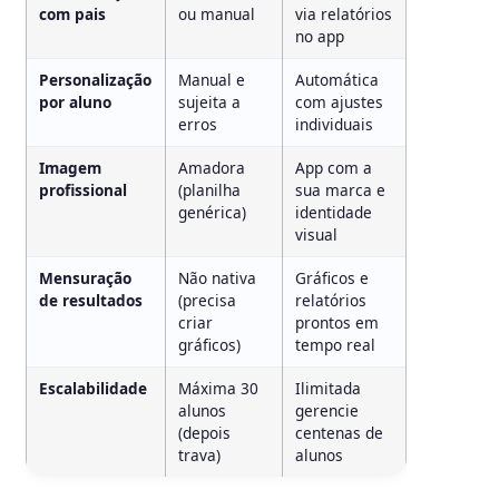
com pais
ou manual
via relatórios
no app
Personalização
Manual e
Automática
por aluno
sujeita a
com ajustes
erros
individuais
Imagem
Amadora
App com a
profissional
(planilha
sua marca e
genérica)
identidade
visual
Mensuração
Não nativa
Gráficos e
de resultados
(precisa
relatórios
criar
prontos em
gráficos)
tempo real
Escalabilidade
Máxima 30
Ilimitada
alunos
gerencie
(depois
centenas de
trava)
alunos