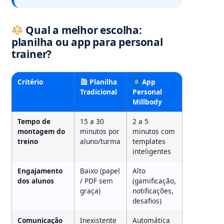
Qual a melhor escolha:
planilha ou app para personal
trainer?
Critério
Planilha
App
Tradicional
Personal
Millbody
Tempo de
15 a 30
2 a 5
montagem do
minutos por
minutos com
treino
aluno/turma
templates
inteligentes
Engajamento
Baixo (papel
Alto
dos alunos
/ PDF sem
(gamificação,
graça)
notificações,
desafios)
Comunicação
Inexistente
Automática