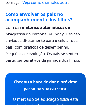
começar.
Veja como é simples aqui
.
Como envolver os pais no
acompanhamento dos filhos?
Com os
relatórios automáticos de
progresso
do Personal Millbody. Eles são
enviados diretamente para o celular dos
pais, com gráficos de desempenho,
frequência e evolução. Os pais se sentem
participantes ativos da jornada dos filhos.
Chegou a hora de dar o próximo
passo na sua carreira.
O mercado de educação física está