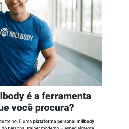
llbody é a ferramenta
que você procura?
e treino. É uma
plataforma personal millbody
s do personal trainer moderno – especialmente