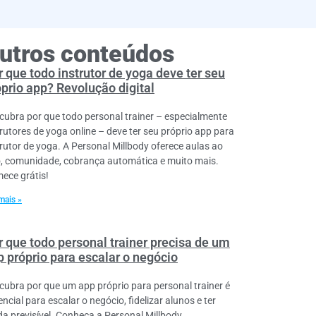
utros conteúdos
 que todo instrutor de yoga deve ter seu
óprio app? Revolução digital
cubra por que todo personal trainer – especialmente
trutores de yoga online – deve ter seu próprio app para
trutor de yoga. A Personal Millbody oferece aulas ao
o, comunidade, cobrança automática e muito mais.
ece grátis!
mais »
r que todo personal trainer precisa de um
p próprio para escalar o negócio
cubra por que um app próprio para personal trainer é
ncial para escalar o negócio, fidelizar alunos e ter
da previsível. Conheça a Personal Millbody.