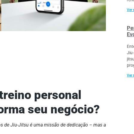
Ver 
Per
Ev
Ent
Jiu
jit
pro
Ver 
treino personal
sforma seu negócio?
nos de Jiu-Jitsu é uma missão de dedicação – mas a