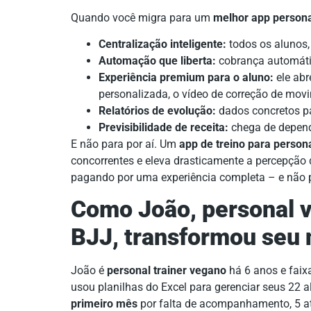
Quando você migra para um
melhor app persona
Centralização inteligente:
todos os alunos,
Automação que liberta:
cobrança automátic
Experiência premium para o aluno:
ele abre
personalizada, o vídeo de correção de mov
Relatórios de evolução:
dados concretos par
Previsibilidade de receita:
chega de depend
E não para por aí. Um
app de treino para persona
concorrentes e eleva drasticamente a percepção d
pagando por uma experiência completa – e não p
Como João, personal v
BJJ, transformou seu
João é
personal trainer vegano
há 6 anos e faixa
usou planilhas do Excel para gerenciar seus 22 
primeiro mês
por falta de acompanhamento, 5 a