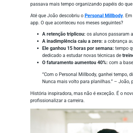
passava mais tempo organizando papéis do que 
Até que João descobriu o
Personal Millbody
. Em
app. O que aconteceu nos meses seguintes?
A retenção triplicou:
os alunos passaram a 
A inadimplência caiu a zero:
a cobrança au
Ele ganhou 15 horas por semana:
tempo qu
dedicado a estudar novas técnicas de
trein
O faturamento aumentou 40%:
com a base f
“Com o Personal Millbody, ganhei tempo, d
Nunca mais volto para planilhas.” – João, p
História inspiradora, mas não é exceção. É o n
profissionalizar a carreira.