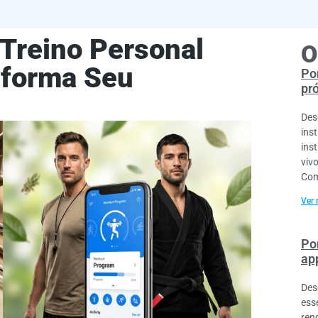
 Treino Personal
O
sforma Seu
Por
pr
Des
ins
ins
viv
Com
Ver 
Po
ap
Des
esse
ren