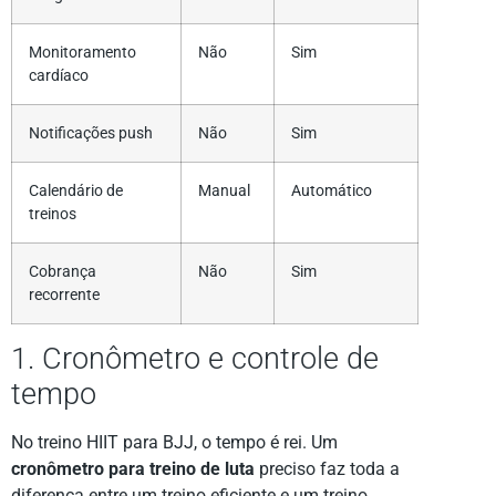
Monitoramento
Não
Sim
cardíaco
Notificações push
Não
Sim
Calendário de
Manual
Automático
treinos
Cobrança
Não
Sim
recorrente
1. Cronômetro e controle de
tempo
No treino HIIT para BJJ, o tempo é rei. Um
cronômetro para treino de luta
preciso faz toda a
diferença entre um treino eficiente e um treino