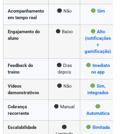
Acompanhamento
Não
Sim
em tempo real
Engajamento do
Baixo
Alto
aluno
(notificações
+
gamificação)
Feedback do
Dias
Imediato
treino
depois
no app
Vídeos
Não
Sim,
demonstrativos
integrados
Cobrança
Manual
recorrente
Automática
Escalabilidade
Ilimitada
Limitada