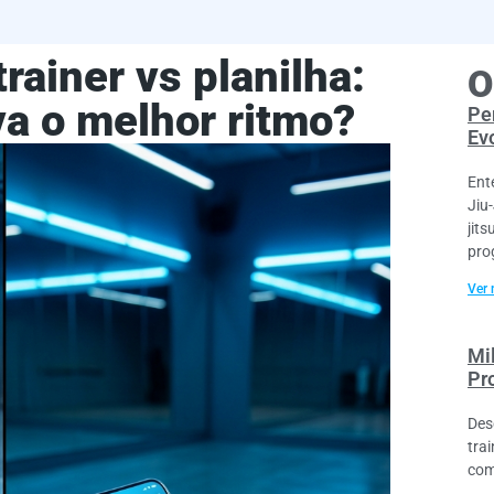
rainer vs planilha:
O
va o melhor ritmo?
Per
Ev
Ent
Jiu
jit
pro
Ver 
Mi
Pr
Des
trai
com