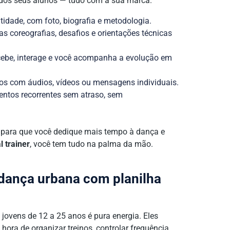
e dos seus alunos — tudo com a sua marca.
idade, com foto, biografia e metodologia.
s coreografias, desafios e orientações técnicas
cebe, interage e você acompanha a evolução em
sos com áudios, vídeos ou mensagens individuais.
tos recorrentes sem atraso, sem
 para que você dedique mais tempo à dança e
 trainer
, você tem tudo na palma da mão.
 dança urbana com planilha
ovens de 12 a 25 anos é pura energia. Eles
ora de organizar treinos, controlar frequência,