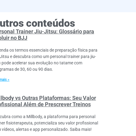
utros conteúdos
sonal Trainer Jiu-Jitsu: Glossário para
oluir no BJJ
enda os termos essenciais de preparação física para
-Jitsu e descubra como um personal trainer para jiu-
su pode acelerar sua evolução no tatame com
gramas de 30, 60 ou 90 dias.
mais »
llbody vs Outras Plataformas: Seu Valor
ofissional Além de Prescrever Treinos
cubra como a Millbody, a plataforma para personal
ner fisioterapeuta, potencializa seu valor profissional
 vídeos, alertas e app personalizado. Saiba mais!