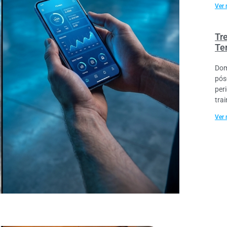
Ver 
Tr
Te
Dom
pós
per
trai
Ver 