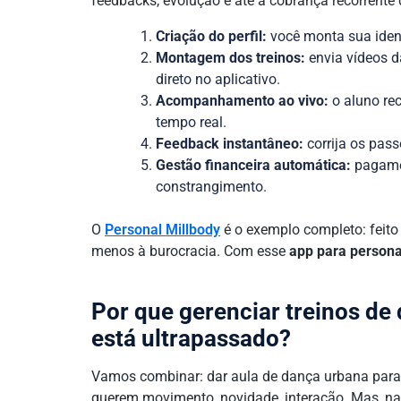
feedbacks, evolução e até a cobrança recorrent
Criação do perfil:
você monta sua ident
Montagem dos treinos:
envia vídeos da
direto no aplicativo.
Acompanhamento ao vivo:
o aluno re
tempo real.
Feedback instantâneo:
corrija os pas
Gestão financeira automática:
pagamen
constrangimento.
O
Personal Millbody
é o exemplo completo: feito
menos à burocracia. Com esse
app para personal
Por que gerenciar treinos de
está ultrapassado?
Vamos combinar: dar aula de dança urbana para j
querem movimento, novidade, interação. Mas, na h