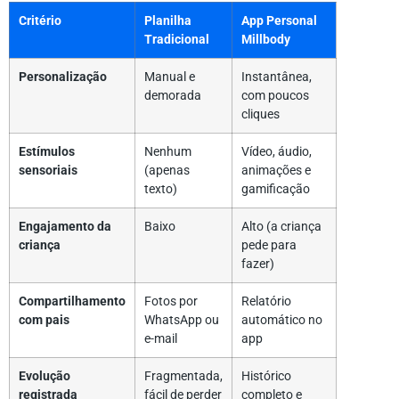
Critério
Planilha
App Personal
Tradicional
Millbody
Personalização
Manual e
Instantânea,
demorada
com poucos
cliques
Estímulos
Nenhum
Vídeo, áudio,
sensoriais
(apenas
animações e
texto)
gamificação
Engajamento da
Baixo
Alto (a criança
criança
pede para
fazer)
Compartilhamento
Fotos por
Relatório
com pais
WhatsApp ou
automático no
e-mail
app
Evolução
Fragmentada,
Histórico
registrada
fácil de perder
completo e