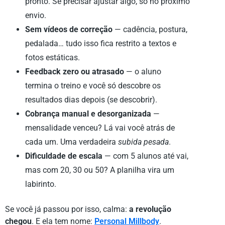
pronto. Se precisar ajustar algo, só no próximo
envio.
Sem vídeos de correção
— cadência, postura,
pedalada… tudo isso fica restrito a textos e
fotos estáticas.
Feedback zero ou atrasado
— o aluno
termina o treino e você só descobre os
resultados dias depois (se descobrir).
Cobrança manual e desorganizada
—
mensalidade venceu? Lá vai você atrás de
cada um. Uma verdadeira
subida pesada
.
Dificuldade de escala
— com 5 alunos até vai,
mas com 20, 30 ou 50? A planilha vira um
labirinto.
Se você já passou por isso, calma:
a revolução
chegou
. E ela tem nome:
Personal Millbody
.