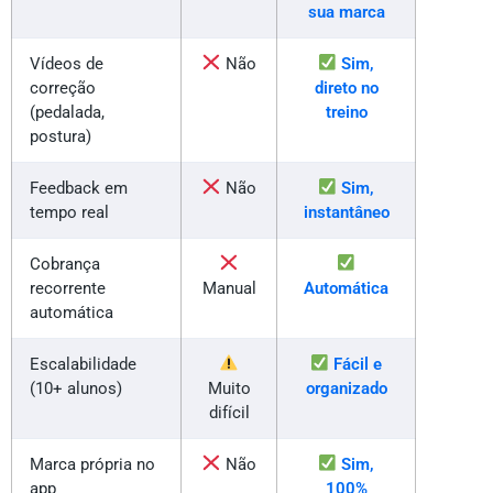
sua marca
Vídeos de
Não
Sim,
correção
direto no
(pedalada,
treino
postura)
Feedback em
Não
Sim,
tempo real
instantâneo
Cobrança
recorrente
Manual
Automática
automática
Escalabilidade
Fácil e
(10+ alunos)
Muito
organizado
difícil
Marca própria no
Não
Sim,
app
100%