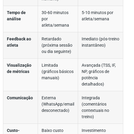
Tempo de
30-60 minutos
5-10 minutos por
análise
por
atleta/semana
atleta/semana
Feedback ao
Retardado
Imediato (pós-treino
atleta
(próxima sessão
instantâneo)
ou dia seguinte)
Visualização
Limitada
Avançada (TSS, IF,
de métricas
(gráficos básicos
NP, gráficos de
manuais)
potência
detalhados)
Comunicação
Externa
Integrada
(WhatsApp/email
(comentários
desconectado)
contextuais no
treino)
Custo-
Baixo custo
Investimento