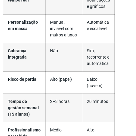
tempo real
notificações
e gráficos
Personalização
Manual,
Automática
em massa
inviável com
e escalável
muitos alunos
Cobrança
Não
Sim,
integrada
recorrente e
automática
Risco de perda
Alto (papel)
Baixo
(nuvem)
Tempo de
2–3 horas
20 minutos
gestão semanal
(15 alunos)
Profissionalismo
Médio
Alto