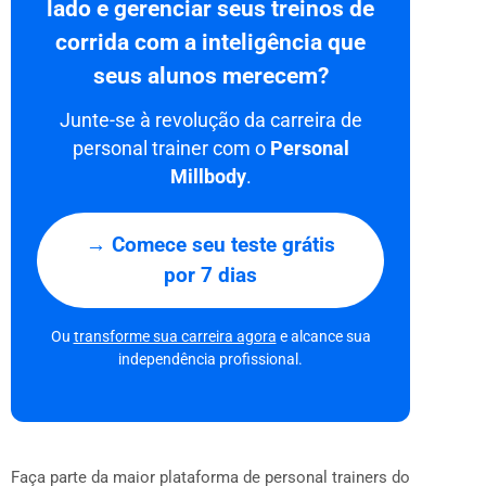
lado e gerenciar seus treinos de
corrida com a inteligência que
seus alunos merecem?
Junte-se à revolução da carreira de
personal trainer com o
Personal
Millbody
.
→ Comece seu teste grátis
por 7 dias
Ou
transforme sua carreira agora
e alcance sua
independência profissional.
Faça parte da maior plataforma de personal trainers do