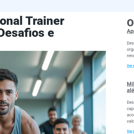
onal Trainer
O
Desafios e
App
Des
org
ren
Ver 
Mil
al
Des
cap
aco
val
Ver 