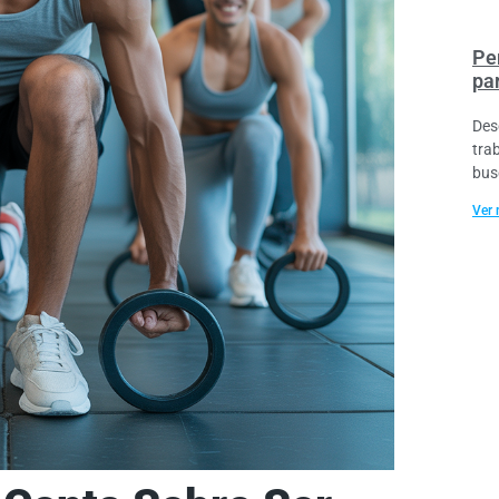
Pe
pa
Des
tra
bus
Ver 