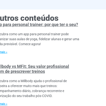
utros conteúdos
 para personal trainer: por que ter o seu?
cubra como um app para personal trainer pode
anizar suas aulas de yoga, fidelizar alunas e gerar uma
da previsível. Comece agora!
mais »
lbody vs MFit: Seu valor profissional
ém de prescrever treinos
cubra como a Millbody ajuda o profissional de
oeira a oferecer muito mais que treinos:
mpanhamento diário, cobrança recorrente e
orização do seu trabalho pós-COVID.
mais »