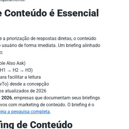
e Conteúdo é Essencial
e a priorização de respostas diretas, o conteúdo
o usuário de forma imediata. Um briefing alinhado
o:
ple Also Ask)
H1 → H2 → H3)
ra facilitar a leitura
HowTo) desde a concepção
os atualizados de 2026
e 2026
, empresas que documentam seus briefings
ivos com marketing de conteúdo. O briefing é o
eja a pesquisa completa
.
ing de Conteúdo