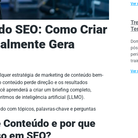
Ver 
Tr
údo SEO: Como Criar
Te
ealmente Gera
Dom
pós
per
trai
Ver 
alquer estratégia de marketing de conteúdo bem-
 o conteúdo perde direção e os resultados
cê aprenderá a criar um briefing completo,
ritmos de inteligência artificial (LLMO).
e Conteúdo e por que
sso em SEO?