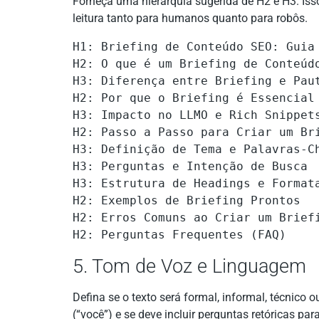
Forneça uma hierarquia sugerida de H2 e H3. Isso 
leitura tanto para humanos quanto para robôs.
H1: Briefing de Conteúdo SEO: Guia 
H2: O que é um Briefing de Conteúdo
H3: Diferença entre Briefing e Paut
H2: Por que o Briefing é Essencial 
H3: Impacto no LLMO e Rich Snippets
H2: Passo a Passo para Criar um Bri
H3: Definição de Tema e Palavras-Ch
H3: Perguntas e Intenção de Busca

H3: Estrutura de Headings e Formata
H2: Exemplos de Briefing Prontos

H2: Erros Comuns ao Criar um Briefi
H2: Perguntas Frequentes (FAQ)
5. Tom de Voz e Linguagem
Defina se o texto será formal, informal, técnico 
(“você”) e se deve incluir perguntas retóricas pa