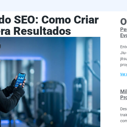
údo SEO: Como Criar
O
era Resultados
Per
Ev
Ent
Jiu
jit
pro
Ver 
Mi
Pr
Des
trai
com