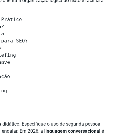
orienta a organização lógica do texto e facilita a
Prático

?

a

para SEO?



efing

ave

ção

ng

ou didático. Especifique o uso de segunda pessoa
ra engajar. Em 2026, a
linguagem conversacional
é