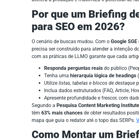
Por que um Briefing d
para SEO em 2026?
O cenário de buscas mudou. Com o
Google SGE
precisa ser construído para atender a intenção d
com as práticas de LLMO garante que cada artig
Responda perguntas reais
do público (Peo
Tenha uma
hierarquia lógica de headings
(
Utilize
listas, tabelas e blocos de destaque
pa
Inclua dados estruturados (FAQ, Article, 
Apresente profundidade e frescor, com dad
Segundo a
Pesquisa Content Marketing Institut
têm
63% mais chances
de obter resultados posit
mapa que guia o redator até o topo das SERPs.
V
Como Montar um Brief