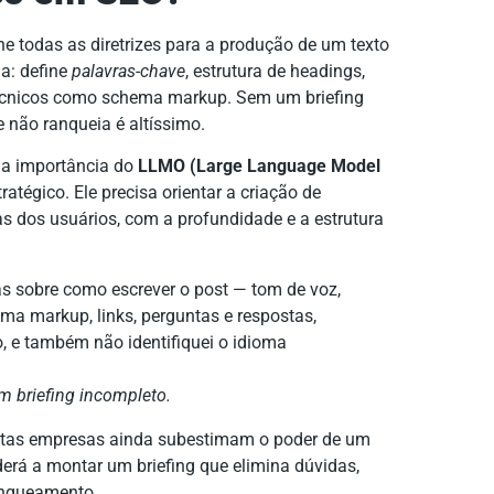
e todas as diretrizes para a produção de um texto
a: define
palavras-chave
, estrutura de headings,
 técnicos como schema markup. Sem um briefing
e não ranqueia é altíssimo.
 a importância do
LLMO (Large Language Model
tratégico. Ele precisa orientar a criação de
 dos usuários, com a profundidade e a estrutura
as sobre como escrever o post — tom de voz,
a markup, links, perguntas e respostas,
io, e também não identifiquei o idioma
m briefing incompleto.
itas empresas ainda subestimam o poder de um
derá a montar um briefing que elimina dúvidas,
anqueamento.