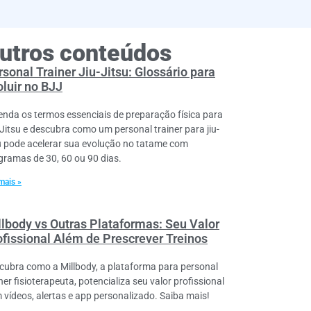
utros conteúdos
sonal Trainer Jiu-Jitsu: Glossário para
oluir no BJJ
enda os termos essenciais de preparação física para
-Jitsu e descubra como um personal trainer para jiu-
su pode acelerar sua evolução no tatame com
gramas de 30, 60 ou 90 dias.
mais »
llbody vs Outras Plataformas: Seu Valor
ofissional Além de Prescrever Treinos
cubra como a Millbody, a plataforma para personal
ner fisioterapeuta, potencializa seu valor profissional
 vídeos, alertas e app personalizado. Saiba mais!