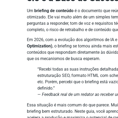
Um
briefing de conteúdo
é o documento que reún
otimizado. Ele vai muito além de um simples tem
perguntas a responder, tom de voz e requisitos
completo, o risco de retrabalho e de conteúdo qu
Em 2026, com a evolução dos algoritmos de IA e
Optimization)
, o briefing se tornou ainda mais es
conteúdos que respondam diretamente às dúvidas
que os mecanismos de busca esperam.
“Recebi todas as suas instruções detalhad
estruturação SEO, formato HTML com schem
etc. Porém, percebi que o briefing está vaz
definido.”
—
Feedback real de um redator ao receber u
Essa situação é mais comum do que parece. Mu
briefing bem estruturado. Neste guia, você apren
acelera a produção e maximiza o potencial de r