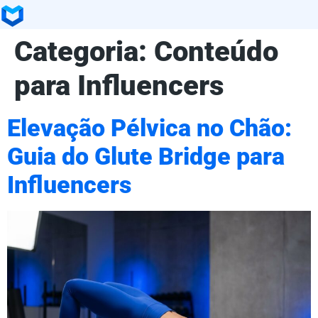
Categoria:
Conteúdo
para Influencers
Elevação Pélvica no Chão:
Guia do Glute Bridge para
Influencers