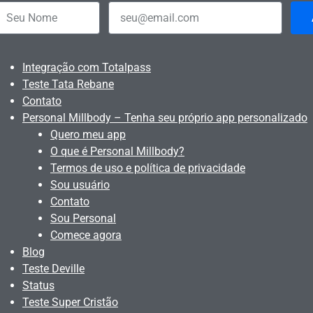
Integração com Totalpass
Teste Tata Rebane
Contato
Personal Millbody – Tenha seu próprio app personalizado
Quero meu app
O que é Personal Millbody?
Termos de uso e política de privacidade
Sou usuário
Contato
Sou Personal
Comece agora
Blog
Teste Deville
Status
Teste Super Cristão