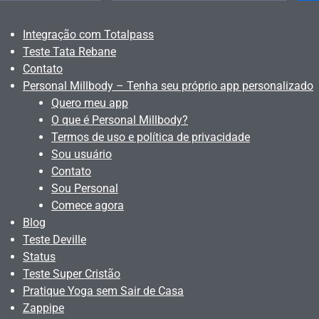
Integração com Totalpass
Teste Tata Rebane
Contato
Personal Millbody – Tenha seu próprio app personalizado
Quero meu app
O que é Personal Millbody?
Termos de uso e política de privacidade
Sou usuário
Contato
Sou Personal
Comece agora
Blog
Teste Deville
Status
Teste Super Cristão
Pratique Yoga sem Sair de Casa
Zappipe