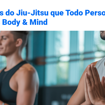
s do Jiu-Jitsu que Todo Perso
s Body & Mind