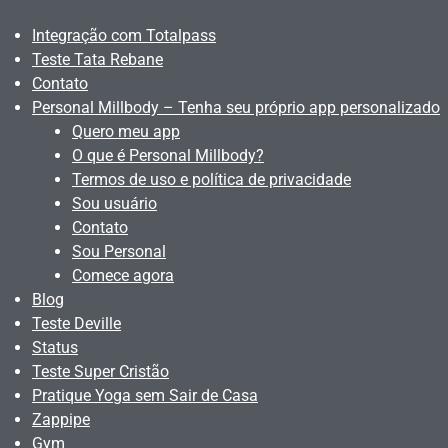
Integração com Totalpass
Teste Tata Rebane
Contato
Personal Millbody – Tenha seu próprio app personalizado
Quero meu app
O que é Personal Millbody?
Termos de uso e política de privacidade
Sou usuário
Contato
Sou Personal
Comece agora
Blog
Teste Deville
Status
Teste Super Cristão
Pratique Yoga sem Sair de Casa
Zappipe
Gym