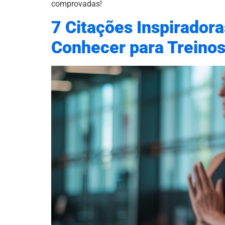
comprovadas!
7 Citações Inspiradora
Conhecer para Treino