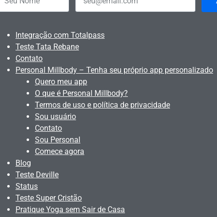
Integração com Totalpass
Teste Tata Rebane
Contato
Personal Millbody – Tenha seu próprio app personalizado
Quero meu app
O que é Personal Millbody?
Termos de uso e política de privacidade
Sou usuário
Contato
Sou Personal
Comece agora
Blog
Teste Deville
Status
Teste Super Cristão
Pratique Yoga sem Sair de Casa