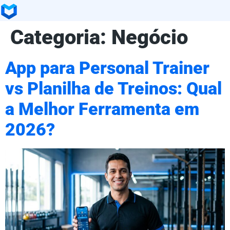
Categoria:
Negócio
App para Personal Trainer
vs Planilha de Treinos: Qual
a Melhor Ferramenta em
2026?