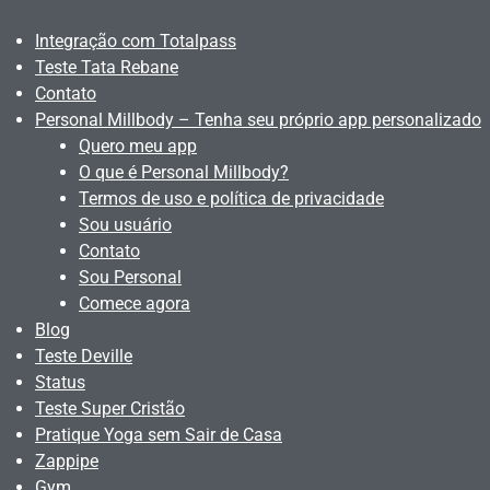
Integração com Totalpass
Teste Tata Rebane
Contato
Personal Millbody – Tenha seu próprio app personalizado
Quero meu app
O que é Personal Millbody?
Termos de uso e política de privacidade
Sou usuário
Contato
Sou Personal
Comece agora
Blog
Teste Deville
Status
Teste Super Cristão
Pratique Yoga sem Sair de Casa
Zappipe
Gym