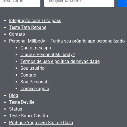
Integração com Totalpass
Teste Tata Rebane
Contato
Personal Millbody – Tenha seu próprio app personalizado
Quero meu app
O que é Personal Millbody?
Termos de uso e política de privacidade
Sou usuário
Contato
Sou Personal
Comece agora
Blog
Teste Deville
Status
Teste Super Cristão
Pratique Yoga sem Sair de Casa