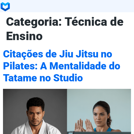
Categoria:
Técnica de
Ensino
Citações de Jiu Jitsu no
Pilates: A Mentalidade do
Tatame no Studio