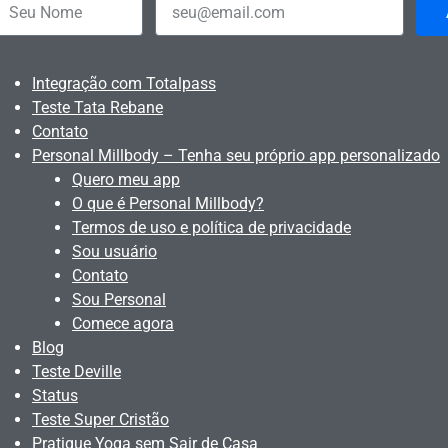
Integração com Totalpass
Teste Tata Rebane
Contato
Personal Millbody – Tenha seu próprio app personalizado
Quero meu app
O que é Personal Millbody?
Termos de uso e política de privacidade
Sou usuário
Contato
Sou Personal
Comece agora
Blog
Teste Deville
Status
Teste Super Cristão
Pratique Yoga sem Sair de Casa