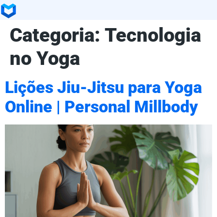
Categoria:
Tecnologia
no Yoga
Lições Jiu-Jitsu para Yoga
Online | Personal Millbody