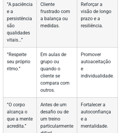
“A paciência
Cliente
Reforçar a
e a
frustrado com
visão de longo
persistência
a balança ou
prazo e a
são
medidas.
resiliência.
qualidades
vitais…”
“Respeite
Em aulas de
Promover
seu próprio
grupo ou
autoaceitação
ritmo.”
quando o
e
cliente se
individualidade.
compara com
outros.
“O corpo
Antes de um
Fortalecer a
alcança o
desafio ou de
autoconfiança
que a mente
um treino
e a
acredita.”
particularmente
mentalidade.