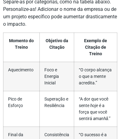
Separe-as por categorias, como na tabela abaixo.
Personalize-as! Adicionar o nome da empresa ou de
um projeto específico pode aumentar drasticamente
o impacto.
Momento do
Objetivo da
Exemplo de
Treino
Citação
Citação de
Treino
Aquecimento
Foco e
“O corpo alcança
Energia
o que a mente
Inicial
acredita.”
Pico de
Superação e
“A dor que você
Esforço
Resiliência
sente
hoje
é a
força que você
sentirá
amanhã
.”
Final da
Consistência
“O sucesso é a