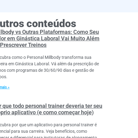
utros conteúdos
llbody vs Outras Plataformas: Como Seu
lor em Ginástica Laboral Vai Muito Além
 Prescrever Treinos
cubra como o Personal Millbody transforma sua
reira em Ginástica Laboral. Vá além da prescrição de
inos com programas de 30/60/90 dias e gestão de
pos.
mais »
 que todo personal trainer deveria ter seu
óprio aplicativo (e como começar hoje)
cubra por que um aplicativo para personal trainer é
encial para sua carreira. Veja benefícios, como
eçar e diferencial para instrutoras de alongamento.