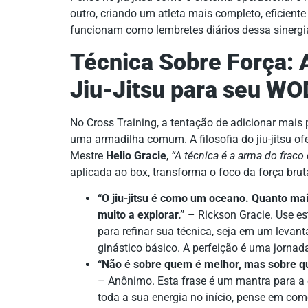
outro, criando um atleta mais completo, eficient
funcionam como lembretes diários dessa sinergi
Técnica Sobre Força: 
Jiu-Jitsu para seu WO
No Cross Training, a tentação de adicionar mais
uma armadilha comum. A filosofia do jiu-jitsu of
Mestre
Helio Gracie
,
“A técnica é a arma do fraco 
aplicada ao box, transforma o foco da força brut
“O jiu-jitsu é como um oceano. Quanto ma
muito a explorar.”
– Rickson Gracie. Use es
para refinar sua técnica, seja em um lev
ginástico básico. A perfeição é uma jornad
“Não é sobre quem é melhor, mas sobre que
– Anônimo. Esta frase é um mantra para a
toda a sua energia no início, pense em co