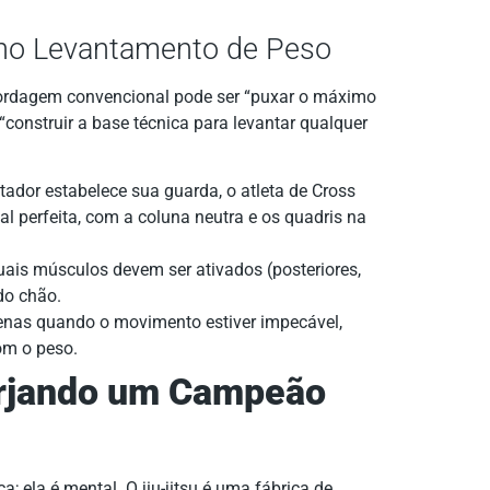
a no Levantamento de Peso
bordagem convencional pode ser “puxar o máximo
 “construir a base técnica para levantar qualquer
dor estabelece sua guarda, o atleta de Cross
al perfeita, com a coluna neutra e os quadris na
ais músculos devem ser ativados (posteriores,
do chão.
nas quando o movimento estiver impecável,
om o peso.
Forjando um Campeão
ca; ela é mental. O jiu-jitsu é uma fábrica de