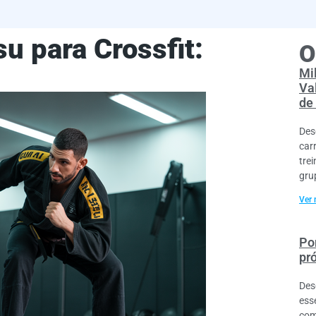
su para Crossfit:
O
Mi
Va
de
Des
car
tre
gru
Ver 
Por
pr
Des
ess
com