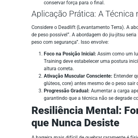
conservar força para o final.
Aplicação Prática: A Técnic
Considere o Deadlift (Levantamento Terra). A a
de peso possível”. A abordagem do jiu-jitsu seria
peso com segurança”. Isso envolve:
Foco na Posição Inicial:
Assim como um luta
Training deve estabelecer uma postura inici
altura correta.
Ativação Muscular Consciente:
Entender qu
glúteos, core) antes mesmo de o peso sair 
Progressão Gradual:
Aumentar a carga ape
garantindo que a técnica não se degrade c
Resiliência Mental: 
que Nunca Desiste
A barreira mais difícil de quebrar raramente é físi