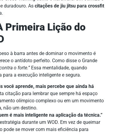
e e duradouro. As
citações de jiu jitsu para crossfit
a.
A Primeira Lição do
D
 peso à barra antes de dominar o movimento é
erece o antídoto perfeito. Como disse o Grande
contra o forte.”
Essa mentalidade, quando
a para a execução inteligente e segura.
is você aprende, mais percebe que ainda há
ta citação para lembrar que sempre há espaço
antamento olímpico complexo ou em um movimento
a, não um destino.
m é mais inteligente na aplicação da técnica.”
 estratégia durante um WOD. Em vez de queimar
mo pode se mover com mais eficiência para