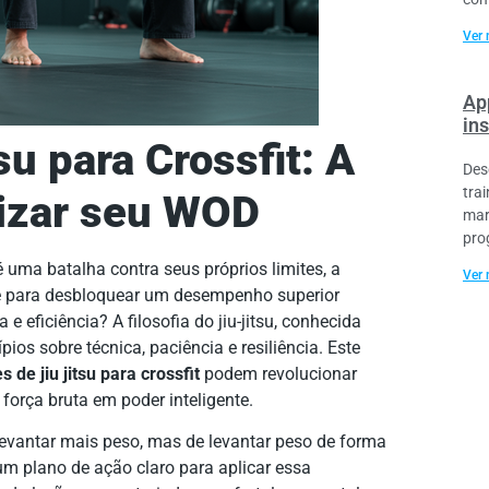
Ver 
Ap
ins
su para Crossfit: A
Des
tra
mizar seu WOD
mar
pro
é uma batalha contra seus próprios limites, a
Ver 
ave para desbloquear um desempenho superior
e eficiência? A filosofia do jiu-jitsu, conhecida
ios sobre técnica, paciência e resiliência. Este
s de jiu jitsu para crossfit
podem revolucionar
rça bruta em poder inteligente.
levantar mais peso, mas de levantar peso de forma
á um plano de ação claro para aplicar essa