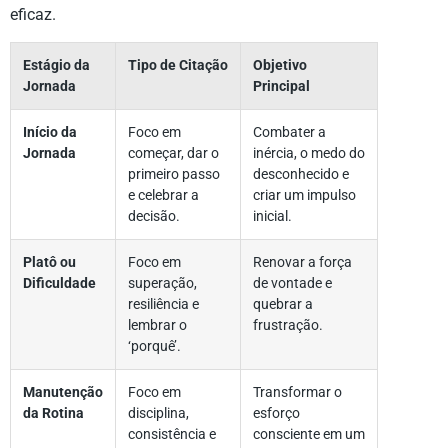
eficaz.
Estágio da
Tipo de Citação
Objetivo
Jornada
Principal
Início da
Foco em
Combater a
Jornada
começar, dar o
inércia, o medo do
primeiro passo
desconhecido e
e celebrar a
criar um impulso
decisão.
inicial.
Platô ou
Foco em
Renovar a força
Dificuldade
superação,
de vontade e
resiliência e
quebrar a
lembrar o
frustração.
‘porquê’.
Manutenção
Foco em
Transformar o
da Rotina
disciplina,
esforço
consistência e
consciente em um