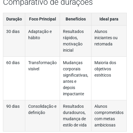
Comparativo de durações
Duração
Foco Principal
Benefícios
Ideal para
30 dias
Adaptação e
Resultados
Alunos
hábito
rápidos,
iniciantes ou
motivação
retomada
inicial
60 dias
Transformação
Mudanças
Maioria dos
visível
corporais
objetivos
significativas,
estéticos
antes e
depois
impactante
90 dias
Consolidação e
Resultados
Alunos
definição
duradouros,
comprometidos
mudança de
com metas
estilo de vida
ambiciosas