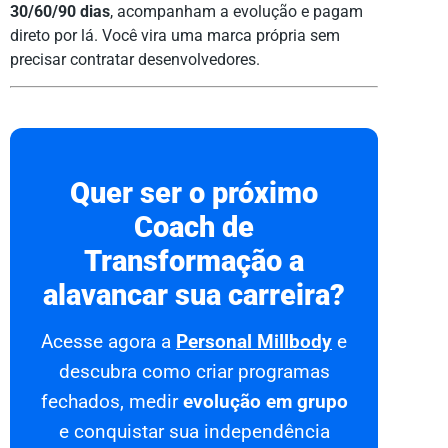
30/60/90 dias
, acompanham a evolução e pagam
direto por lá. Você vira uma marca própria sem
precisar contratar desenvolvedores.
Quer ser o próximo
Coach de
Transformação a
alavancar sua carreira?
Acesse agora a
Personal Millbody
e
descubra como criar programas
fechados, medir
evolução em grupo
e conquistar sua independência