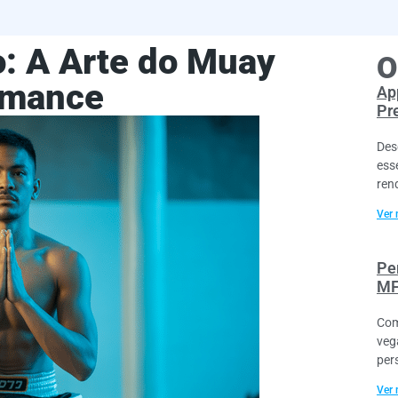
o: A Arte do Muay
O
ormance
Ap
Pr
Des
ess
ren
Ver 
Pe
MF
Com
veg
per
Ver 