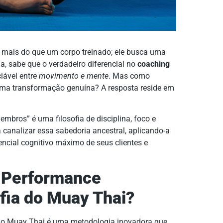
e mais do que um corpo treinado; ele busca uma
, sabe que o verdadeiro diferencial no
coaching
iável entre
movimento e mente
. Mas como
 uma transformação genuína? A resposta reside em
embros” é uma filosofia de disciplina, foco e
ara canalizar essa sabedoria ancestral, aplicando-a
ncial cognitivo máximo de seus clientes e
e Performance
ofia do Muay Thai?
 no Muay Thai é uma metodologia inovadora que