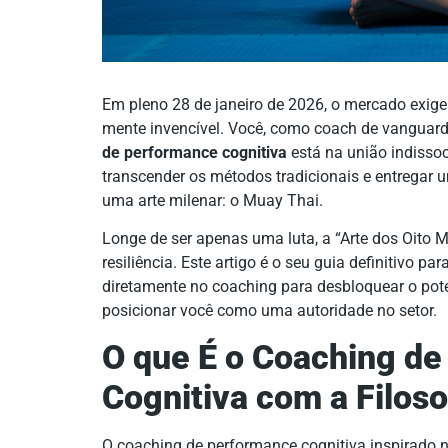
Em pleno 28 de janeiro de 2026, o mercado exig
mente invencível. Você, como coach de vanguarda
de performance cognitiva
está na união indissoc
transcender os métodos tradicionais e entregar
uma arte milenar: o Muay Thai.
Longe de ser apenas uma luta, a “Arte dos Oito M
resiliência. Este artigo é o seu guia definitivo p
diretamente no coaching para desbloquear o pote
posicionar você como uma autoridade no setor.
O que É o Coaching d
Cognitiva com a Filos
O coaching de performance cognitiva inspirado