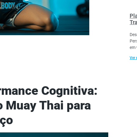
Pl
Tr
Des
Per
em 
Ver 
rmance Cognitiva:
o Muay Thai para
Aço