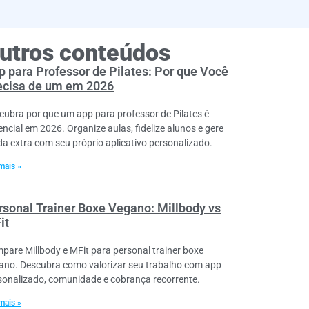
utros conteúdos
p para Professor de Pilates: Por que Você
ecisa de um em 2026
cubra por que um app para professor de Pilates é
encial em 2026. Organize aulas, fidelize alunos e gere
da extra com seu próprio aplicativo personalizado.
mais »
rsonal Trainer Boxe Vegano: Millbody vs
it
pare Millbody e MFit para personal trainer boxe
ano. Descubra como valorizar seu trabalho com app
sonalizado, comunidade e cobrança recorrente.
mais »