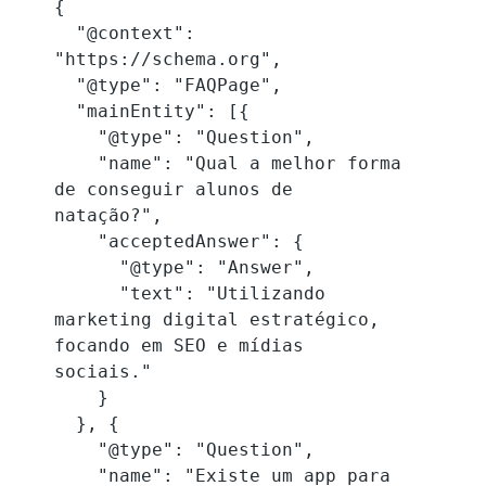
{

  "@context": 
"https://schema.org",

  "@type": "FAQPage",

  "mainEntity": [{

    "@type": "Question",

    "name": "Qual a melhor forma 
de conseguir alunos de 
natação?",

    "acceptedAnswer": {

      "@type": "Answer",

      "text": "Utilizando 
marketing digital estratégico, 
focando em SEO e mídias 
sociais."

    }

  }, {

    "@type": "Question",

    "name": "Existe um app para 