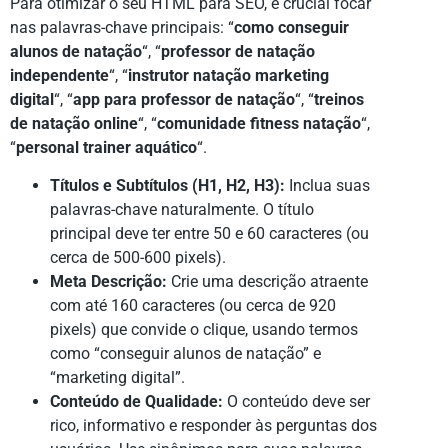
Para otimizar o seu HTML para SEO, é crucial focar
nas palavras-chave principais: “
como conseguir
alunos de natação
“, “
professor de natação
independente
“, “
instrutor natação marketing
digital
“, “
app para professor de natação
“, “
treinos
de natação online
“, “
comunidade fitness natação
“,
“
personal trainer aquático
“.
Títulos e Subtítulos (H1, H2, H3):
Inclua suas
palavras-chave naturalmente. O título
principal deve ter entre 50 e 60 caracteres (ou
cerca de 500-600 pixels).
Meta Descrição:
Crie uma descrição atraente
com até 160 caracteres (ou cerca de 920
pixels) que convide o clique, usando termos
como “conseguir alunos de natação” e
“marketing digital”.
Conteúdo de Qualidade:
O conteúdo deve ser
rico, informativo e responder às perguntas dos