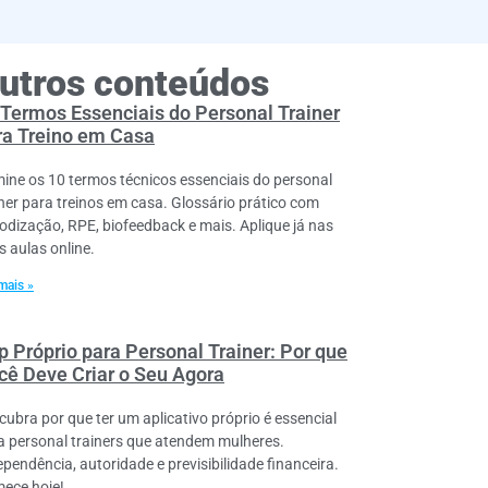
utros conteúdos
 Termos Essenciais do Personal Trainer
ra Treino em Casa
ine os 10 termos técnicos essenciais do personal
iner para treinos em casa. Glossário prático com
iodização, RPE, biofeedback e mais. Aplique já nas
s aulas online.
mais »
p Próprio para Personal Trainer: Por que
cê Deve Criar o Seu Agora
cubra por que ter um aplicativo próprio é essencial
a personal trainers que atendem mulheres.
ependência, autoridade e previsibilidade financeira.
ece hoje!