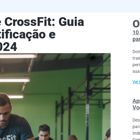
CrossFit: Guia
O
ificação e
10
pa
024
Dom
tra
per
sua
Ver 
Ap
Vo
Des
par
Ind
Com