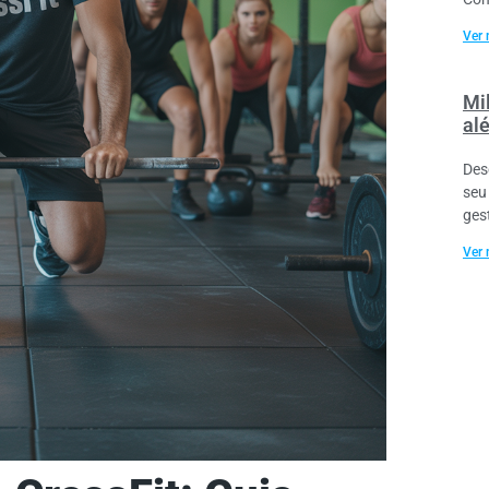
Ver 
Mil
al
Des
seu
ges
Ver 