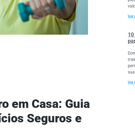
val
Ver 
10
pa
Dom
tra
per
sua
Ver 
o em Casa: Guia
ícios Seguros e