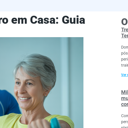
o em Casa: Guia
O
Tr
Te
Dom
pós
per
trai
Ver 
Mil
mu
co
Com
per
pla