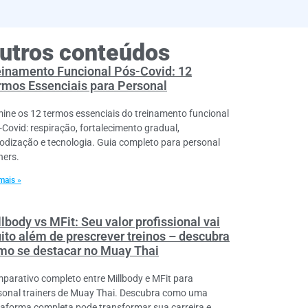
utros conteúdos
einamento Funcional Pós-Covid: 12
rmos Essenciais para Personal
ine os 12 termos essenciais do treinamento funcional
-Covid: respiração, fortalecimento gradual,
iodização e tecnologia. Guia completo para personal
ners.
mais »
lbody vs MFit: Seu valor profissional vai
ito além de prescrever treinos – descubra
mo se destacar no Muay Thai
parativo completo entre Millbody e MFit para
sonal trainers de Muay Thai. Descubra como uma
taforma completa pode transformar sua carreira e