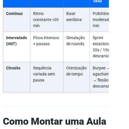
casa
Contínuo
Ritmo
Base
Polichinelo
constante >20
aeróbica
moderado, 25
min
min
Intervalado
Picos intensos
Simulação
Sprint
(HIIT)
+ pausas
de rounds
estacionário
20s / 10s
descanso
Circuito
Sequência
Otimização
Burpee →
variada sem
de tempo
agachamento
pausa
→ flexão →
descanso
Como Montar uma Aula